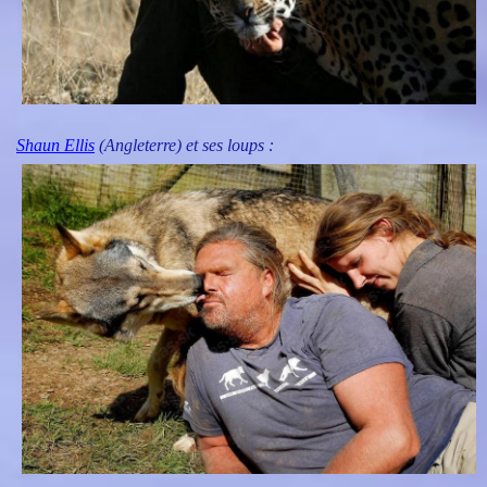
Shaun Ellis
(Angleterre) et ses loups :