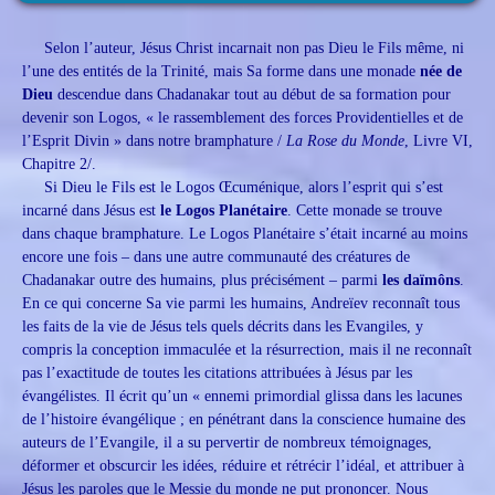
Selon l’auteur, Jésus Christ incarnait non pas Dieu le Fils même, ni
l’une des entités de la Trinité, mais Sa forme dans une monade
née de
Dieu
descendue dans Chadanakar tout au début de sa formation pour
devenir son Logos, « le rassemblement des forces Providentielles et de
l’Esprit Divin » dans notre bramphature /
La Rose du Monde
, Livre VI,
Chapitre 2/.
Si Dieu le Fils est le Logos Œcuménique, alors l’esprit qui s’est
incarné dans Jésus est
le Logos Planétaire
. Cette monade se trouve
dans chaque bramphature. Le Logos Planétaire s’était incarné au moins
encore une fois – dans une autre communauté des créatures de
Chadanakar outre des humains, plus précisément – parmi
les daïmôns
.
En ce qui concerne Sa vie parmi les humains, Andreïev reconnaît tous
les faits de la vie de Jésus tels quels décrits dans les Evangiles, y
compris la conception immaculée et la résurrection, mais il ne reconnaît
pas l’exactitude de toutes les citations attribuées à Jésus par les
évangélistes. Il écrit qu’un « ennemi primordial glissa dans les lacunes
de l’histoire évangélique ; en pénétrant dans la conscience humaine des
auteurs de l’Evangile, il a su pervertir de nombreux témoignages,
déformer et obscurcir les idées, réduire et rétrécir l’idéal, et attribuer à
Jésus les paroles que le Messie du monde ne put prononcer. Nous