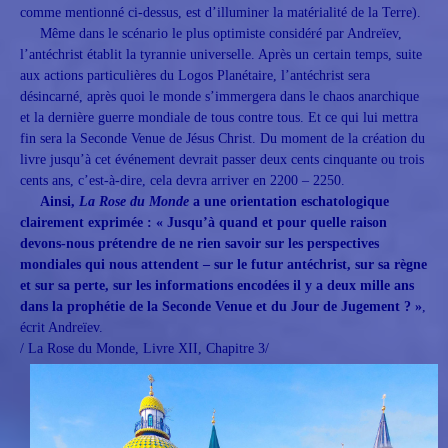
comme mentionné ci-dessus, est d’illuminer la matérialité de la Terre).
Même dans le scénario le plus optimiste considéré par Andreïev,
l’antéchrist établit la tyrannie universelle. Après un certain temps, suite
aux actions particulières du Logos Planétaire, l’antéchrist sera
désincarné, après quoi le monde s’immergera dans le chaos anarchique
et la dernière guerre mondiale de tous contre tous. Et ce qui lui mettra
fin sera la Seconde Venue de Jésus Christ. Du moment de la création du
livre jusqu’à cet événement devrait passer deux cents cinquante ou trois
cents ans, c’est-à-dire, cela devra arriver en 2200 – 2250.
Ainsi,
La Rose du Monde
a une orientation eschatologique
clairement exprimée : « Jusqu’à quand et pour quelle raison
devons-nous prétendre de ne rien savoir sur les perspectives
mondiales qui nous attendent – sur le futur antéchrist, sur sa règne
et sur sa perte, sur les informations encodées il y a deux mille ans
dans la prophétie de la Seconde Venue et du Jour de Jugement ? »
,
écrit Andreïev.
/ La Rose du Monde, Livre XII, Chapitre 3/