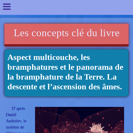
Les concepts clé du livre
Aspect multicouche, les
bramphatures et le panorama de
la bramphature de la Terre. La
descente et l’ascension des âmes.
D’après
Daniil
Andreïev, le
système de