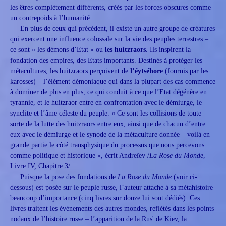
les êtres complètement différents, créés par les forces obscures comme
un contrepoids à l’humanité.
En plus de ceux qui précèdent, il existe un autre groupe de créatures
qui exercent une influence colossale sur la vie des peuples terrestres –
ce sont « les démons d’Etat » ou
les huitzraors
. Ils inspirent la
fondation des empires, des Etats importants. Destinés à protéger les
métacultures, les huitzraors perçoivent de
l’éytséhore
(fournis par les
karosses) – l’élément démoniaque qui dans la plupart des cas commence
à dominer de plus en plus, ce qui conduit à ce que l’Etat dégénère en
tyrannie, et le huitzraor entre en confrontation avec le démiurge, le
synclite et l’âme céleste du peuple. « Ce sont les collisions de toute
sorte de la lutte des huitzraors entre eux, ainsi que de chacun d’entre
eux avec le démiurge et le synode de la métaculture donnée – voilà en
grande partie le côté transphysique du processus que nous percevons
comme politique et historique », écrit Andreïev /
La Rose du Monde
,
Livre IV, Chapitre 3/.
Puisque la pose des fondations de
La Rose du Monde
(voir ci-
dessous) est posée sur le peuple russe, l’auteur attache à sa métahistoire
beaucoup d’importance (cinq livres sur douze lui sont dédiés). Ces
livres traitent les événements des autres mondes, reflétés dans les points
nodaux de l’histoire russe – l’apparition de la Rus' de Kiev,
la