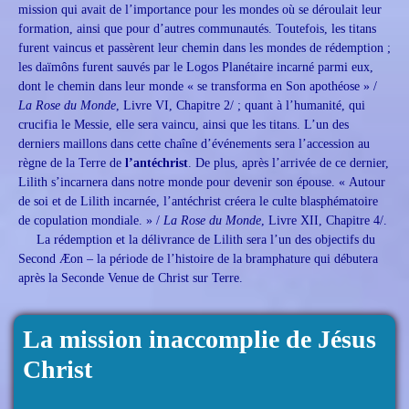
mission qui avait de l’importance pour les mondes où se déroulait leur
formation, ainsi que pour d’autres communautés. Toutefois, les titans
furent vaincus et passèrent leur chemin dans les mondes de rédemption ;
les daïmôns furent sauvés par le Logos Planétaire incarné parmi eux,
dont le chemin dans leur monde « se transforma en Son apothéose » /
La Rose du Monde
, Livre VI, Chapitre 2/ ; quant à l’humanité, qui
crucifia le Messie, elle sera vaincu, ainsi que les titans. L’un des
derniers maillons dans cette chaîne d’événements sera l’accession au
règne de la Terre de
l’antéchrist
. De plus, après l’arrivée de ce dernier,
Lilith s’incarnera dans notre monde pour devenir son épouse. « Autour
de soi et de Lilith incarnée, l’antéchrist créera le culte blasphématoire
de copulation mondiale. » /
La Rose du Monde
, Livre XII, Chapitre 4/.
La rédemption et la délivrance de Lilith sera l’un des objectifs du
Second Æon – la période de l’histoire de la bramphature qui débutera
après la Seconde Venue de Christ sur Terre.
La mission inaccomplie de Jésus
Christ