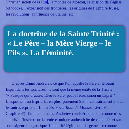
Christianisation de la Rus
'
, la montée de Moscou, la scission de l’église
orthodoxe, l’expansion des frontières, les origines de l’Empire Russe,
les révolutions, l’influence de Staline, etc.
La doctrine de la Sainte Trinité :
« Le Père – la Mère Vierge – le
Fils ». La Féminité.
D’après Daniil Andreïev, ce que l’on appelle le Père et le Saint
Esprit dans les Ecritures, ne sont que la même entité de la Trinité
(« Puisque qui d’autre, Dieu le Père, peut-Il être, sinon un Esprit ?
Uniquement un Esprit. Et en plus, purement Saint, contrairement à tous
les autres esprits qu’Il a créés. » /
La Rose du Monde
, Livre VI,
Chapitre 3/). En même temps, Andreïev considère que « personne n’est
autorisé d’insister sur la seule et unique authenticité de cette idée et sur
son exigence dogmatique. L’autorité légitime et largement reconnue,