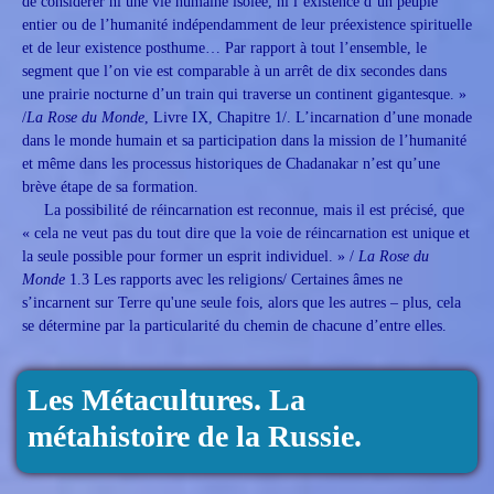
de considérer ni une vie humaine isolée, ni l’existence d’un peuple
entier ou de l’humanité indépendamment de leur préexistence spirituelle
et de leur existence posthume… Par rapport à tout l’ensemble, le
segment que l’on vie est comparable à un arrêt de dix secondes dans
une prairie nocturne d’un train qui traverse un continent gigantesque. »
/
La Rose du Monde
, Livre IX, Chapitre 1/. L’incarnation d’une monade
dans le monde humain et sa participation dans la mission de l’humanité
et même dans les processus historiques de Chadanakar n’est qu’une
brève étape de sa formation.
La possibilité de réincarnation est reconnue, mais il est précisé, que
« cela ne veut pas du tout dire que la voie de réincarnation est unique et
la seule possible pour former un esprit individuel. » /
La Rose du
Monde
1.3 Les rapports avec les religions/ Certaines âmes ne
s’incarnent sur Terre qu'une seule fois, alors que les autres – plus, cela
se détermine par la particularité du chemin de chacune d’entre elles.
Les Métacultures. La
métahistoire de la Russie.