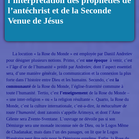
l’interprétation des prophéties de
l’antéchrist et de la Seconde
Venue de Jésus
La locution « la Rose du Monde » est employée par Daniil Andreïev
pour désigner plusieurs notions. Primo, c’est
une époque
à venir, c’est
« l’âge d’or de l’humanité » prédit par Andreïev, dont l’aspect essentiel
sera, d’une manière générale, la communication et la connexion la plus
forte dans l’histoire entre Dieu et les humains. Secundo, c’est
la
communauté
de la Rose du Monde, l’église-fraternité commune à
toute l’humanité. Tertio, c’est
l’enseignement
de la Rose du Monde –
« une inter-religion » ou « la religion résultante ». Quarto, la Rose du
Monde, c’est la culture internationale, c’est-a-dire,
la métaculture de
toute l’humanité
, dont zatomis s’appelle Arimoya, et dont l’Ame
Céleste sera Zvente-Sventane. L’ouvrage ne dévoile pas si son
Démiurge sera une monade inconnue née de Dieu, ou le Logos Même
de Chadanakar, mais dans l’un des passages, on lit que le Logos
Planétaire peut être pris pour le Démiurge suprême. Enfin, la Rose du