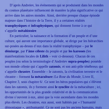
D’après Andreïev, les événements qui se produisent dans les mondes
du cosmos planétaire influencent de manière la plus significative ce qui
arrive dans les autres mondes. Ainsi, derrière presque chaque épisode
majeure dans l’histoire de la Terre, il y a certaines réalités
transphysiques
et
infraphysiques
, qui donnent forme à ce qui
s’appelle
métahistoire
.
En particulier, la naissance et la formation d’un peuple et d’une
culture, qui auront une importance globale, se dirige par les hiérarchies
sur-posées au-dessus d’eux dans la réalité transphysique – par
le
démiurge
, par
l’âme céleste
du peuple et par
les karosses
(les
manifestations locales de
Lilith
– voir ci-dessous). Chacun de ces
peuples (ou selon la terminologie d’Andreïev
supra-peuples
) possède
son monde céleste qui s’appelle
zatomis
, et son anti-pôle ténébreux qui
s’appelle
chrastre
. Ensemble – le zatomis, la civilisation terrestre et le
chrastre – forment
la métaculture
/
La Rose du Monde
, Livre II,
Chapitre 3, sous chapitre 6/. Ce sont les héros populaires qui s’élèvent
dans les zatomis, ils y forment ainsi
le synclite
de la métaculture ; ici,
les opportunités de la plus grande créativité et de la communication
divine s’ouvrent à eux, ainsi que la voie ascendante dans les mondes
plus élevés. Les chrastres, eux aussi, sont habités par « l’humanité
démoniaque », antihumanité. Ce ne sont pas les anciens humains, mais