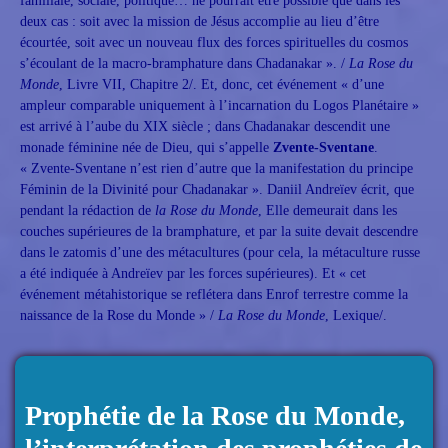
familiale, sociale, politique… ne pourrait être possible que dans les
deux cas : soit avec la mission de Jésus accomplie au lieu d’être
écourtée, soit avec un nouveau flux des forces spirituelles du cosmos
s’écoulant de la macro-bramphature dans Chadanakar ». /
La Rose du
Monde
, Livre VII, Chapitre 2/. Et, donc, cet événement « d’une
ampleur comparable uniquement à l’incarnation du Logos Planétaire »
est arrivé à l’aube du XIX siècle ; dans Chadanakar descendit une
monade féminine née de Dieu, qui s’appelle
Zvente-Sventane
.
« Zvente-Sventane n’est rien d’autre que la manifestation du principe
Féminin de la Divinité pour Chadanakar ». Daniil Andreïev écrit, que
pendant la rédaction de
la Rose du Monde
, Elle demeurait dans les
couches supérieures de la bramphature, et par la suite devait descendre
dans le zatomis d’une des métacultures (pour cela, la métaculture russe
a été indiquée à Andreïev par les forces supérieures). Et « cet
événement métahistorique se reflétera dans Enrof terrestre comme la
naissance de la Rose du Monde » /
La Rose du Monde
, Lexique/.
Prophétie de la Rose du Monde,