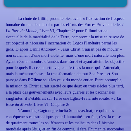
La chute de Lilith, produite bien avant « l’extraction de l’espèce
humaine du monde animal » par les efforts des Forces Providentielles /
La Rose du Monde
, Livre VI, Chapitre 2/ pour l’illumination
éventuelle de la matérialité de la Terre, compromit la mise en œuvre de
cet objectif et nécessita l’incarnation du Logos Planétaire parmi les
gens. D’après Daniil Andreïev, « Jésus Christ n’aurait pas dû mourir –
non seulement d’une mort violente, mais d’une mort naturelle non plus.
Ayant vécu un nombre d’années dans Enrof et ayant atteint les objectifs
pour lesquels Il accepta cette vie, ce n’est pas la mort qui L’attendait,
mais la métamorphose – la transformation de tout Son être – et Son
passage dans
l’Olirne
sous les yeux du monde entier. Etant accomplie,
la mission de Christ aurait suscité ce que deux ou trois siècles plus tard,
à la place des gouvernements avec leurs guerres et les bacchanales
sanglantes, il s’établirait sur Terre une Eglise-Fraternité idéale. » /
La
Rose du Monde
, Livre VI, Chapitre 2/
Néanmoins, Gagtoungre incita Son assassinat, ce qui a des
conséquences catastrophiques pour l’humanité – en fait, c’est la cause
de quasiment toutes les souffrances et les malheurs dans l’histoire
mondiale après Jésus, et en fin de compte, il fera l’humanité succomber