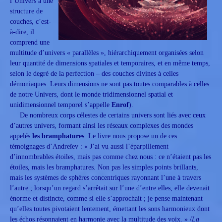
l’Univers a une
structure de
couches, c’est-
à-dire, il
comprend une
multitude d’univers « parallèles », hiérarchiquement organisées selon
leur quantité de dimensions spatiales et temporaires, et en même temps,
selon le degré de la perfection – des couches divines à celles
démoniaques. Leurs dimensions ne sont pas toutes comparables à celles
de notre Univers, dont le monde tridimensionnel spatial et
unidimensionnel temporel s’appelle
Enrof
).
De nombreux corps célestes de certains univers sont liés avec ceux
d’autres univers, formant ainsi les réseaux complexes des mondes
appelés
les bramphatures
. Le livre nous propose un de ces
témoignages d’Andreïev : « J’ai vu aussi l’éparpillement
d’innombrables étoiles, mais pas comme chez nous : ce n’étaient pas les
étoiles, mais les bramphatures. Non pas les simples points brillants,
mais les systèmes de sphères concentriques rayonnant l’une à travers
l’autre ; lorsqu’un regard s’arrêtait sur l’une d’entre elles, elle devenait
énorme et distincte, comme si elle s’approchait ; je pense maintenant
qu’elles toutes pivotaient lentement, émettant les sons harmonieux dont
les échos résonnaient en harmonie avec la multitude des voix. » /
La