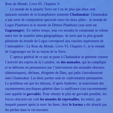
Rose du Monde
, Livre III, Chapitre 3/
Le monde de la planète Terre est l’un de plus que deux cent
quarante mondes de la bramphature nommée
Chadanakar
. Chadanakar
a une sorte de composition spectrale entre les deux pôles – le monde de
Logos Planétaire et le monde de Démon Planétaire (son nom est
Gagtoungre
). En même temps, tous ces mondes le composant se relient
entre eux de manière méta-géographique, de sorte que la plus grande
plénitude du monde de Logos correspond aux couches supérieures de
l’atmosphère /
La Rose du Monde
, Livre VI, Chapitre 1/, et le monde
de Gagtoungre est lié au noyau de la Terre.
L’aperçu général de ce qui se passe à Chadanakar se présente comme
l’activité des esprits de la Lumière, ou
des monades
, qui se complique
et se déforme en permanence par l’intervention des monades obscures
(démoniaques), déchues, éloignées de Dieu, qui jadis s'introduisirent
dans Chadanakar. Les deux parties sont en confrontation permanente.
Le problème est que les démons, d’après Andreïev, se nourrissent des
rayonnements psychiques générés dans la souffrance (ces rayonnements
sont appelés le
gavvakh
). Pour obtenir le plus de gavvakh possible, les
forces obscures ont créé
les
mondes de représailles
, les enfers, par
lesquels passent après la mort les âmes, dont
le karma
a été alourdi par
les péchés dans la vie terrestre.