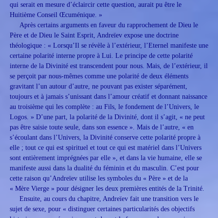
qui serait en mesure d’éclaircir cette question, aurait pu être le
Huitième Conseil Œcuménique. »
Après certains arguments en faveur du rapprochement de Dieu le
Père et de Dieu le Saint Esprit, Andreïev expose une doctrine
théologique : « Lorsqu’Il se révèle à l’extérieur, l’Eternel manifeste une
certaine polarité interne propre à Lui. Le principe de cette polarité
interne de la Divinité est transcendent pour nous. Mais, de l’extérieur, il
se perçoit par nous-mêmes comme une polarité de deux éléments
gravitant l’un autour d’autre, ne pouvant pas exister séparément,
toujours et à jamais s’unissant dans l’amour créatif et donnant naissance
au troisième qui les complète : au Fils, le fondement de l’Univers, le
Logos. » D’une part, la polarité de la Divinité, dont il s’agit, « ne peut
pas être saisie toute seule, dans son essence ». Mais de l’autre, « en
s’écoulant dans l’Univers, la Divinité conserve cette polarité propre à
elle ; tout ce qui est spirituel et tout ce qui est matériel dans l’Univers
sont entièrement imprégnées par elle », et dans la vie humaine, elle se
manifeste aussi dans la dualité du féminin et du masculin. C’est pour
cette raison qu’Andreïev utilise les symboles du « Père » et de la
« Mère Vierge » pour désigner les deux premières entités de la Trinité.
Ensuite, au cours du chapitre, Andreïev fait une transition vers le
sujet de sexe, pour « distinguer certaines particularités des objectifs