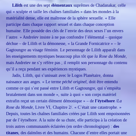
Lilith
est une des sept
élémentaux
suprêmes de Chadanakar, celle
qui « sculpte et taille les chaînes familiales » dans les mondes à la
matérialité dense, elle est maîtresse de la sphère sexuelle. « Elle
participe dans chaque rapport sexuel et dans chaque conception
humaine. Elle possède des clés de l’envie des deux sexes l’un envers
l’autre. » Andreïev insiste à ne pas confondre l’élémental – quoique
déchue – de Lilith et la démonesse, « la Grande Fornicatrice » – le
Gagtoungre au visage féminin. Le personnage de Lilith apparaît dans
les enseignements mystiques beaucoup plus tôt que
la
Rose du Monde
,
mais Andreïev ne s’y réfère pas ; il remplit son personnage du contenu
qu’il a reçu pendant ses expériences mystiques.
Jadis, Lilith, qui s’unissait avec le Logos Planétaire, donna
naissance aux anges. « Le terme
péché originel
, doit être entendu
comme ce qui s’est passé entre Lilith et Gagtoungre, qui s’empiéta
brutalement dans son monde », suite à quoi « son corps matériel
extrafin reçut un certain élément démonique » – de
l’éytséhore
/
La
Rose du Monde
, Livre VI, Chapitre 2/. « C’était une catastrophe. »
Depuis, toutes les chaînes familiales créées par Lilith sont empoisonnées
par de l’éytséhore. A la suite de sa chute, elle participa à la création de
trois autres communautés éclairées (en ordre chronologique) :
des
titanes
, des daïmôns et des humains. Chacune d’entre elles portait une