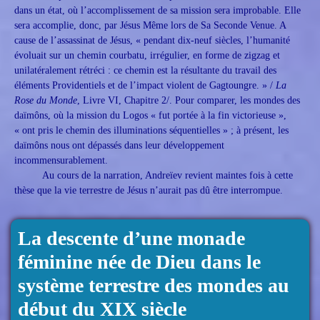
dans un état, où l’accomplissement de sa mission sera improbable. Elle
sera accomplie, donc, par Jésus Même lors de Sa Seconde Venue. A
cause de l’assassinat de Jésus, « pendant dix-neuf siècles, l’humanité
évoluait sur un chemin courbatu, irrégulier, en forme de zigzag et
unilatéralement rétréci : ce chemin est la résultante du travail des
éléments Providentiels et de l’impact violent de Gagtoungre. » /
La
Rose du Monde
, Livre VI, Chapitre 2/. Pour comparer, les mondes des
daïmôns, où la mission du Logos « fut portée à la fin victorieuse »,
« ont pris le chemin des illuminations séquentielles » ; à présent, les
daïmôns nous ont dépassés dans leur développement
incommensurablement.
Au cours de la narration, Andreïev revient maintes fois à cette
thèse que la vie terrestre de Jésus n’aurait pas dû être interrompue.
La descente d’une monade
féminine née de Dieu dans le
système terrestre des mondes au
début du XIX siècle