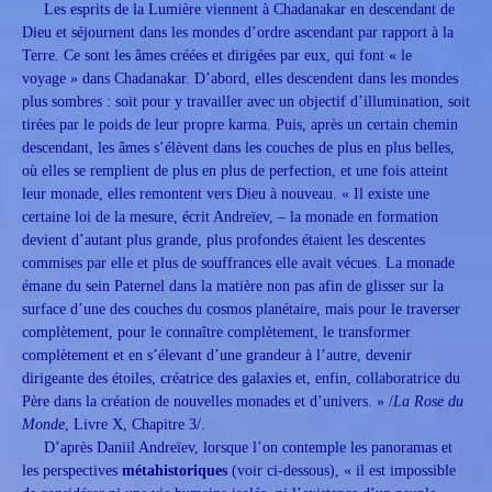
Les esprits de la Lumière viennent à Chadanakar en descendant de
Dieu et séjournent dans les mondes d’ordre ascendant par rapport à la
Terre. Ce sont les âmes créées et dirigées par eux, qui font « le
voyage » dans Chadanakar. D’abord, elles descendent dans les mondes
plus sombres : soit pour y travailler avec un objectif d’illumination, soit
tirées par le poids de leur propre karma. Puis, après un certain chemin
descendant, les âmes s’élèvent dans les couches de plus en plus belles,
où elles se remplient de plus en plus de perfection, et une fois atteint
leur monade, elles remontent vers Dieu à nouveau. « Il existe une
certaine loi de la mesure, écrit Andreïev, – la monade en formation
devient d’autant plus grande, plus profondes étaient les descentes
commises par elle et plus de souffrances elle avait vécues. La monade
émane du sein Paternel dans la matière non pas afin de glisser sur la
surface d’une des couches du cosmos planétaire, mais pour le traverser
complètement, pour le connaître complètement, le transformer
complètement et en s’élevant d’une grandeur à l’autre, devenir
dirigeante des étoiles, créatrice des galaxies et, enfin, collaboratrice du
Père dans la création de nouvelles monades et d’univers. » /
La Rose du
Monde
, Livre X, Chapitre 3/.
D’après Daniil Andreïev, lorsque l’on contemple les panoramas et
les perspectives
métahistoriques
(voir ci-dessous), « il est impossible